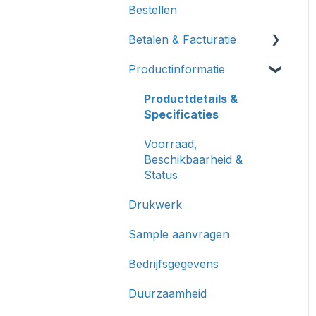
Bestellen
Levering & Tracking
Betalen & Facturatie
Productinformatie
Betalen
Facturatie
Productdetails &
Specificaties
Voorraad,
Beschikbaarheid &
Status
Drukwerk
Sample aanvragen
Bedrijfsgegevens
Duurzaamheid