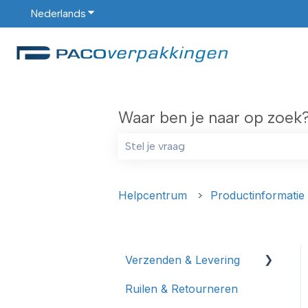
Nederlands
Submenu tonen voor vertalingen
Waar ben je naar op zoek
Er zijn geen suggesties want het zoe
Helpcentrum
Productinformatie
Verzenden & Levering
Ruilen & Retourneren
Verzending