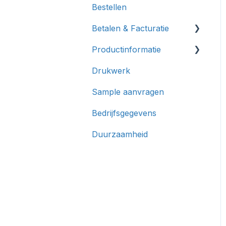
Bestellen
Levering & Tracking
Betalen & Facturatie
Productinformatie
Betalen
Drukwerk
Facturatie
Productdetails &
Specificaties
Sample aanvragen
Voorraad,
Bedrijfsgegevens
Beschikbaarheid &
Status
Duurzaamheid