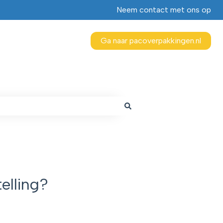
Neem contact met ons op
Ga naar pacoverpakkingen.nl
elling?